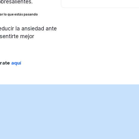
obresalientes.
r lo que estás pasando
educir la ansiedad ante
sentirte mejor
trate
aquí