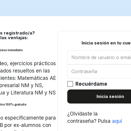
s registrado/a?
las ventajas:
Inicia sesión en tu cu
ceso inmediato
eo, ejercicios prácticos
dos resueltos en las
uientes: Matemáticas AE
Recuérdame
resarial NM y NS,
ua y Literatura NM y NS
Inicia sesión
tro 100% gratuito
¿Olvidaste la
o específicamente para
contraseña?
Pulsa
aquí
 IB por ex-alumnos con