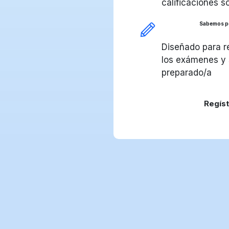
calificaciones s
Sabemos po
Diseñado para r
los exámenes y 
preparado/a
Regís