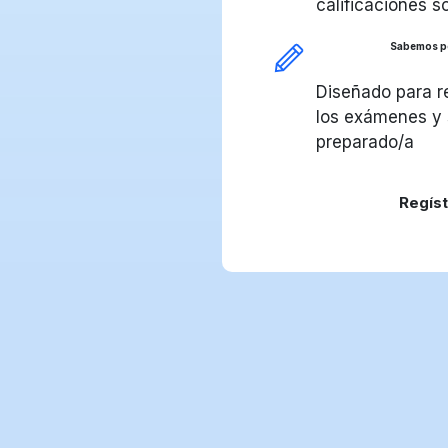
calificaciones s
Sabemos po
Diseñado para r
los exámenes y 
preparado/a
Regís