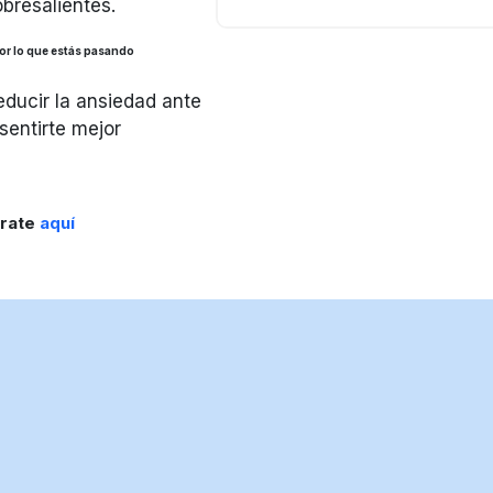
obresalientes.
r lo que estás pasando
educir la ansiedad ante
sentirte mejor
trate
aquí