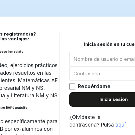
s registrado/a?
las ventajas:
Inicia sesión en tu cu
ceso inmediato
eo, ejercicios prácticos
dos resueltos en las
uientes: Matemáticas AE
Recuérdame
resarial NM y NS,
ua y Literatura NM y NS
Inicia sesión
tro 100% gratuito
¿Olvidaste la
o específicamente para
contraseña?
Pulsa
aquí
 IB por ex-alumnos con